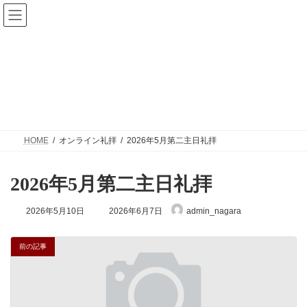
コ
ナ
ン
ビ
テ
ゲ
ン
ー
ツ
シ
へ
ョ
ス
ン
キ
に
ッ
移
プ
動
HOME
オンライン礼拝
2026年5月第二主日礼拝
2026年5月第二主日礼拝
最
2026年5月10日
2026年6月7日
admin_nagara
終
更
新
前の記事
日
時
: