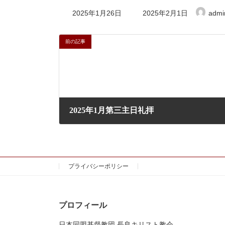
最
2025年1月26日
2025年2月1日
admi
終
更
新
前の記事
日
時
:
2025年1月第三主日礼拝
2025年1月19日
プライバシーポリシー
プロフィール
日本同盟基督教団 長良キリスト教会