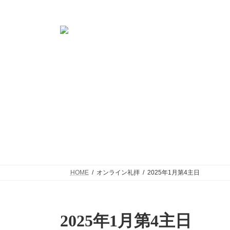
コ
ナ
岐阜市にあるプロテスタントのキリスト教会
ン
ビ
テ
ゲ
ン
ー
ツ
シ
へ
ョ
ス
ン
教会案内
集会案内
キ
に
ッ
移
プ
動
HOME
オンライン礼拝
2025年1月第4主日
2025年1月第4主日