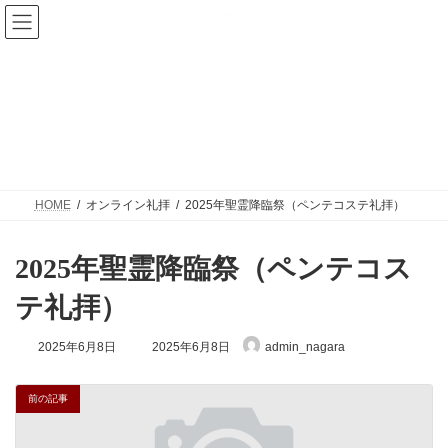
コ
ナ
ン
ビ
テ
ゲ
ン
ー
ツ
シ
へ
ョ
ス
ン
キ
に
ッ
移
プ
動
HOME
オンライン礼拝
2025年聖霊降臨祭（ペンテコステ礼拝）
2025年聖霊降臨祭（ペンテコス
テ礼拝）
最
2025年6月8日
2025年6月8日
admin_nagara
終
更
新
前の記事
日
時
: