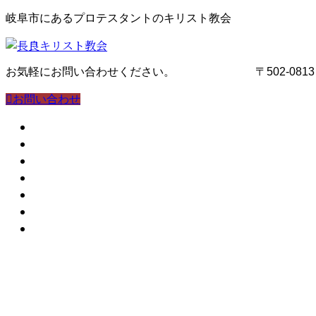
コ
ナ
岐阜市にあるプロテスタントのキリスト教会
ン
ビ
テ
ゲ
ン
ー
お気軽にお問い合わせください。
058-232-8572
〒502-08
ツ
シ
へ
ョ
お問い合わせ
ス
ン
キ
に
教会案内
ッ
移
集会案内
プ
動
はじめての方へ
Q&A
アクセス
ブログ
オンライン礼拝