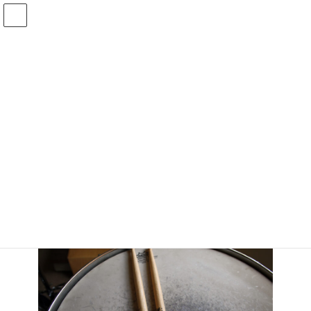
コ
ナ
ン
ビ
テ
ゲ
ン
ー
ツ
シ
へ
ョ
ス
ン
キ
に
最
ッ
移
2024年7月26日
2024年8月28日
admin_nagara
終
プ
動
更
新
日
HOME
ブログ
イベント
ブログの投稿テスト
時
:
HPができました。